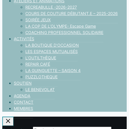
ATELIERS ET ANIMATIONS
RECREABULLE -2026-2027
COURS DE COUTURE DÉBUTANT.E – 2025-2026
SOIRÉE JEUX
LA COP DE L’OLYMPE- Escape Game
COACHING PROFESSIONNEL SOLIDAIRE
ACTIVITÉS
LA BOUTIQUE D’OCCASION
LES ESPACES MUTUALISÉS
L’OUTILTHÈQUE
REPAIR CAFÉ
LA GUINGUETTE – SAISON 4
PUZZLOTHEQUE
SOUTIEN
LE BENEVOLAT
AGENDA
CONTACT
MEMBRES