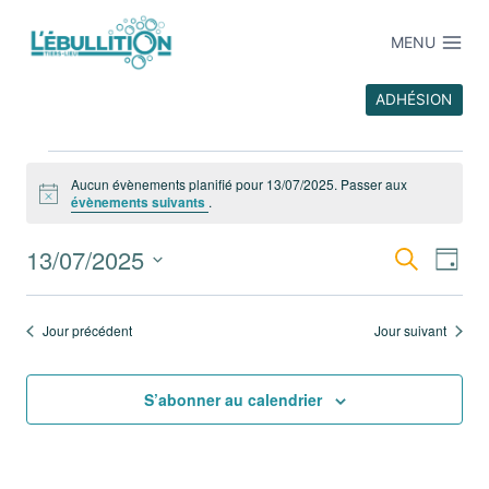
MENU
ADHÉSION
Aucun évènements planifié pour 13/07/2025. Passer aux
Notice
évènements suivants
.
13/07/2025
Recherche
Recher
Na
Jour
Sélectionnez
et
de
une
Jour précédent
Jour suivant
date.
navigat
vu
de
S’abonner au calendrier
Év
vues