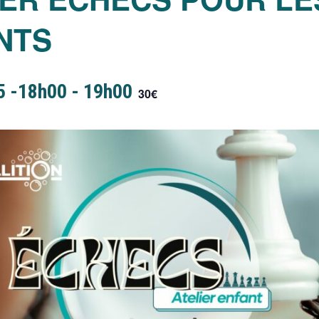
NTS
5 -18h00
-
19h00
30€