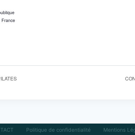
publique
0
France
ILATES
CON
TACT
Politique de confidentialité
Mentions Lé