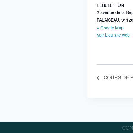
L’ÉBULLITION
2 avenue de la Ré
PALAISEAU
,
9112
+ Google Map
Voir Lieu site web
COURS DE P
CON