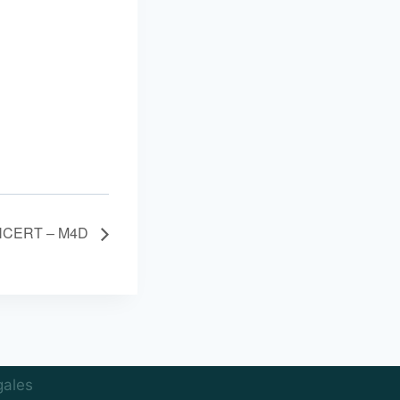
CERT – M4D
gales