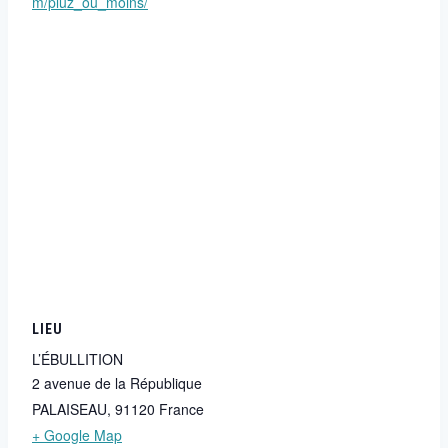
m/pluz_ou_moins/
LIEU
L’ÉBULLITION
2 avenue de la République
PALAISEAU
,
91120
France
+ Google Map