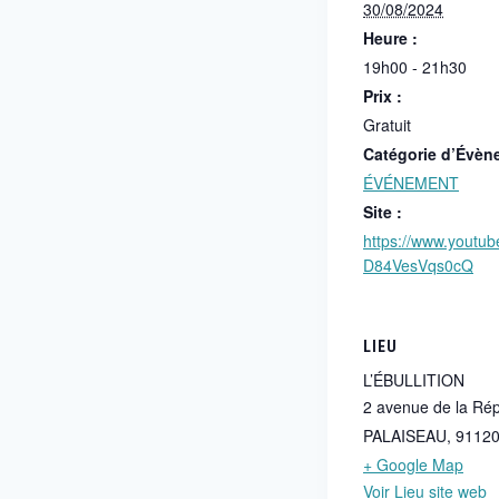
30/08/2024
Heure :
19h00 - 21h30
Prix :
Gratuit
Catégorie d’Évèn
ÉVÉNEMENT
Site :
https://www.youtu
D84VesVqs0cQ
LIEU
L’ÉBULLITION
2 avenue de la Ré
PALAISEAU
,
9112
+ Google Map
Voir Lieu site web