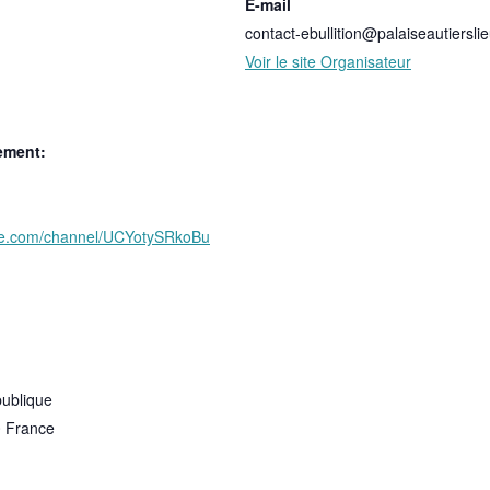
E-mail
contact-ebullition@palaiseautierslie
Voir le site Organisateur
ement:
be.com/channel/UCYotySRkoBu
publique
0
France