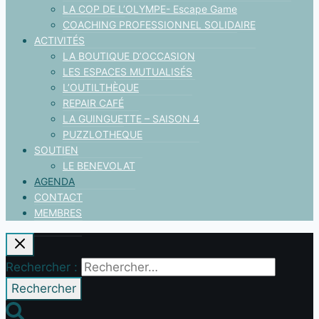
LA COP DE L’OLYMPE- Escape Game
COACHING PROFESSIONNEL SOLIDAIRE
ACTIVITÉS
LA BOUTIQUE D’OCCASION
LES ESPACES MUTUALISÉS
L’OUTILTHÈQUE
REPAIR CAFÉ
LA GUINGUETTE – SAISON 4
PUZZLOTHEQUE
SOUTIEN
LE BENEVOLAT
AGENDA
CONTACT
MEMBRES
Rechercher :