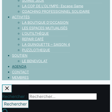
SOIRÉE JEUX
LA COP DE L’OLYMPE- Escape Game
COACHING PROFESSIONNEL SOLIDAIRE
ACTIVITÉS
LA BOUTIQUE D’OCCASION
LES ESPACES MUTUALISÉS
L’OUTILTHÈQUE
REPAIR CAFÉ
LA GUINGUETTE – SAISON 4
PUZZLOTHEQUE
SOUTIEN
LE BENEVOLAT
AGENDA
CONTACT
MEMBRES
Rechercher :