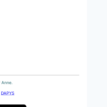
r Anne.
z
DAPYS