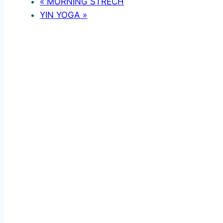
«
MORNING STRECH
YIN YOGA
»