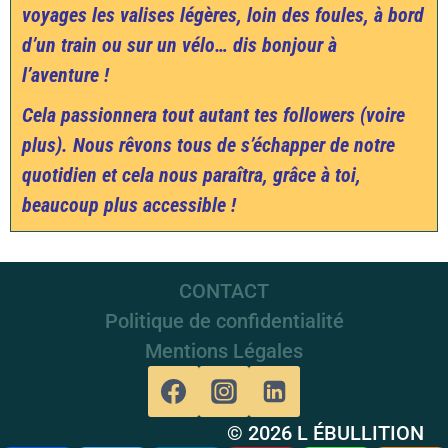
voyages les valises légères, loin des foules, à bord
d’un train ou sur un vélo… dis bonjour à
l’aventure !
Cela passionnera tout autant tes followers (voire
plus). Nous rêvons tous de s’échapper de notre
quotidien et cela nous paraîtra, grâce à toi,
beaucoup plus accessible !
CONTACT
Politique de confidentialité
Mentions Légales
© 2026 L ÉBULLITION