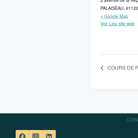
PALAISEAU
,
9112
+ Google Map
Voir Lieu site web
COURS DE P
CON