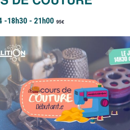
4 -18h30
-
21h00
95€