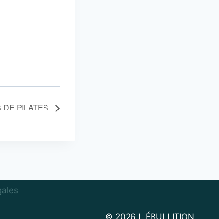
 DE PILATES
gales
© 2026 L ÉBULLITION