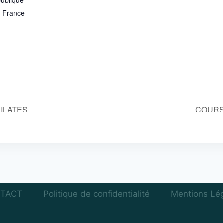
0
France
ILATES
COURS
TACT
Politique de confidentialité
Mentions Lé