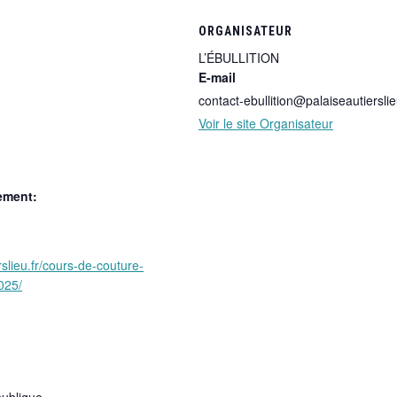
ORGANISATEUR
L’ÉBULLITION
E-mail
contact-ebullition@palaiseautierslie
Voir le site Organisateur
ement:
rslieu.fr/cours-de-couture-
025/
publique