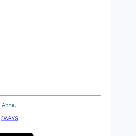
r Anne.
z
DAPYS